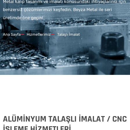
Metal kalıp tasarımı ve imalatı konusundaki ihtiyaçlarınız için
benzersiz çözümlerimizi keşfedin. Beyza Metal ile seri
üretimde öne geçin!
Ana Sayfa
Hizmetlerimiz
Talaşlı İmalat
ALÜMİNYUM TALAŞLI İMALAT / CNC
İŞLEME HİZMETLERİ