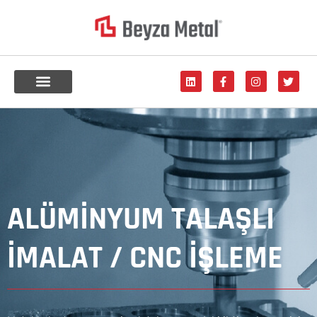
ÜRETIM & TEKNOLOJI
ALÜMİNYUM TALAŞLI
İMALAT / CNC İŞLEME